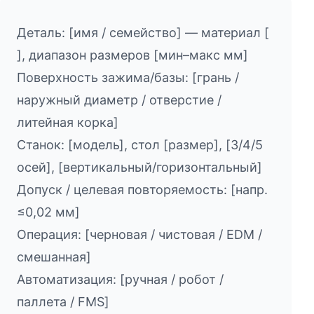
Деталь: [имя / семейство] — материал [
], диапазон размеров [мин–макс мм]
Поверхность зажима/базы: [грань /
наружный диаметр / отверстие /
литейная корка]
Станок: [модель], стол [размер], [3/4/5
осей], [вертикальный/горизонтальный]
Допуск / целевая повторяемость: [напр.
≤0,02 мм]
Операция: [черновая / чистовая / EDM /
смешанная]
Автоматизация: [ручная / робот /
паллета / FMS]