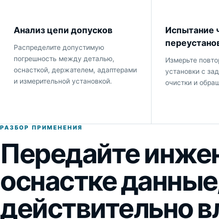
Анализ цепи допусков
Испытание 
переустано
Распределите допустимую
погрешность между деталью,
Измерьте повто
оснасткой, держателем, адаптерами
установки с за
и измерительной установкой.
очистки и обра
РАЗБОР ПРИМЕНЕНИЯ
Передайте инже
оснастке данные
действительно в