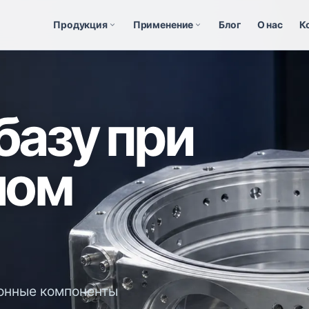
Продукция
Применение
Блог
О нас
К
азу при
ном
ионные компоненты