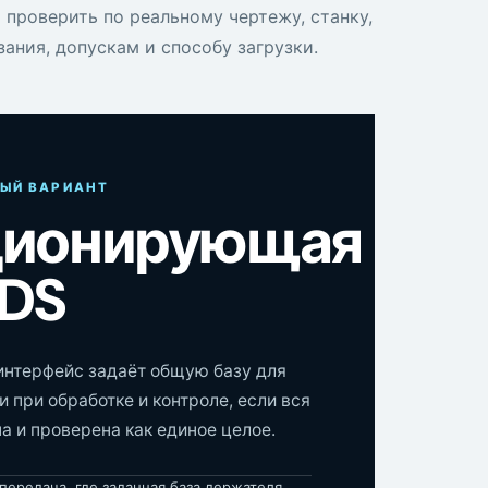
проверить по реальному чертежу, станку,
зания, допускам и способу загрузки.
ЫЙ ВАРИАНТ
ционирующая
BDS
нтерфейс задаёт общую базу для
 при обработке и контроле, если вся
а и проверена как единое целое.
передача, где заданная база держателя