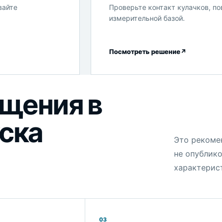
вайте
Проверьте контакт кулачков, по
измерительной базой.
Посмотреть решение
↗
щения в
уска
Это рекоме
не опублико
характерис
03