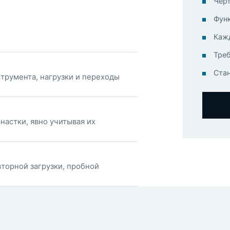
Чер
Фун
Кажд
Тре
Ста
струмента, нагрузки и переходы
настки, явно учитывая их
вторной загрузки, пробной