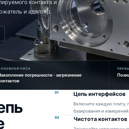
лируемого контакта и
жатель и адаптер.
ОСНОВНОЙ РИСК
ПЕРВ
Накопление погрешности · загрязнение
Пози
контактов
01
Цепь интерфейсов
епь
Включите каждую плиту, 
базирования и измерений
е
02
Чистота контактов