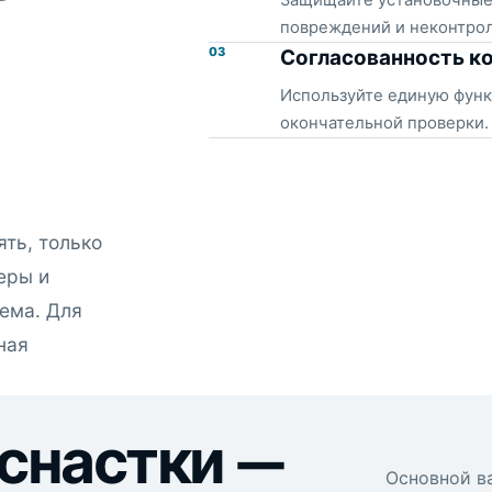
Защищайте установочные 
повреждений и неконтро
03
Согласованность к
Используйте единую функ
окончательной проверки.
ть, только
еры и
ема. Для
ная
оснастки —
Основной ва