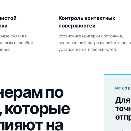
чистой
Контроль контактных
вки
поверхностей
рные снятия и
Установите критерии состояния,
данным способом
повреждений, загрязнений и износа
щения.
установочных поверхностей.
нерам по
ИСХОД
Для
, которые
точ
отп
лияют на