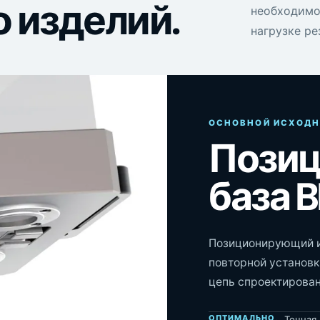
 изделий.
необходимо 
нагрузке ре
ОСНОВНОЙ ИСХОДН
Пози
база 
Позиционирующий и
повторной установки
цепь спроектирован
ОПТИМАЛЬНО,
Точная 