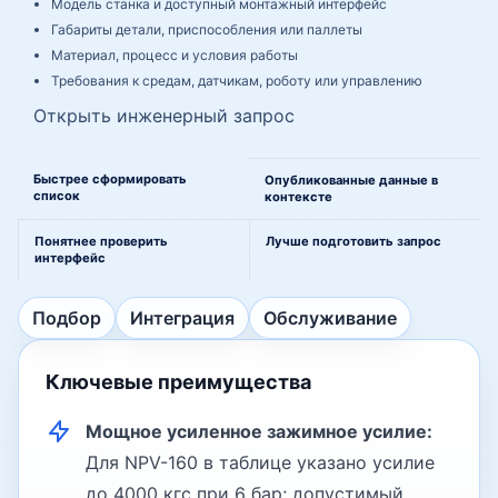
Модель станка и доступный монтажный интерфейс
Габариты детали, приспособления или паллеты
Материал, процесс и условия работы
Требования к средам, датчикам, роботу или управлению
Открыть инженерный запрос
Более ясный путь от сравнения к инженерной оценке
Быстрее сформировать
Опубликованные данные в
список
контексте
Понятнее проверить
Лучше подготовить запрос
интерфейс
Перейти к таблицам выбора, интеграции и обслужива
Подбор
Интеграция
Обслуживание
Ключевые преимущества
Мощное усиленное зажимное усилие:
Для NPV-160 в таблице указано усилие
до 4000 кгс при 6 бар; допустимый