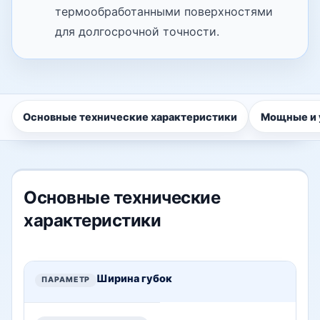
термообработанными поверхностями
для долгосрочной точности.
Основные технические характеристики
Мощные и 
Основные технические
характеристики
Основные технические характеристики — технические да
ПАРАМЕТР
Ширина губок
ХАРАКТЕРИСТИКА (МОДЕЛЬ: NPV-160)