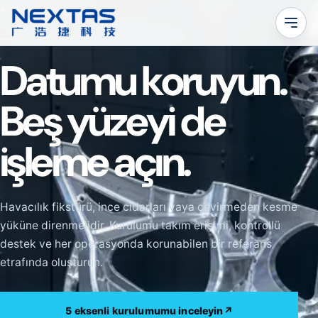
←
Tüm uygulamalar
HAVACILIK / 5 EKSENLI ERIŞIM
Datumu koruyun.
Beş yüzeyi de
işleme açın.
Havacılık fikstürü, ince cidarları yaya çevirmeden kesme
yüküne direnmelidir. Kurulumu takım erişimi, kontrollü
destek ve her operasyonda korunabilen bir referans
etrafında oluşturun.
5 eksenli kurulumumu inceleyin
↗