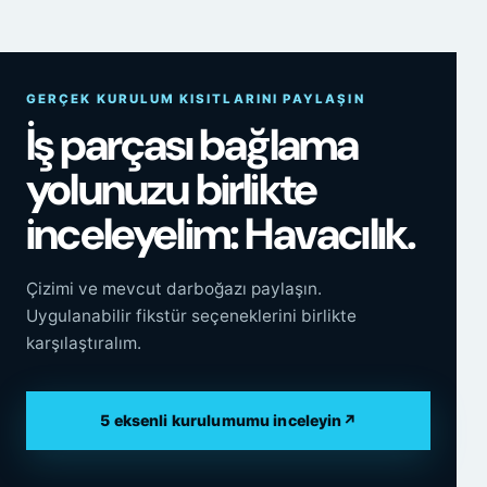
GERÇEK KURULUM KISITLARINI PAYLAŞIN
İş parçası bağlama
yolunuzu birlikte
inceleyelim: Havacılık.
Çizimi ve mevcut darboğazı paylaşın.
Uygulanabilir fikstür seçeneklerini birlikte
karşılaştıralım.
5 eksenli kurulumumu inceleyin
↗