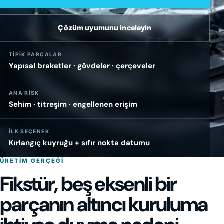
Çözüm uyumunu inceleyin
TIPIK PARÇALAR
Yapısal braketler · gövdeler · çerçeveler
ANA RISK
Sehim · titreşim · engellenen erişim
İLK SEÇENEK
Kırlangıç kuyruğu + sıfır nokta datumu
ÜRETIM GERÇEĞI
Fikstür, beş eksenli bir
parçanın altıncı kuruluma