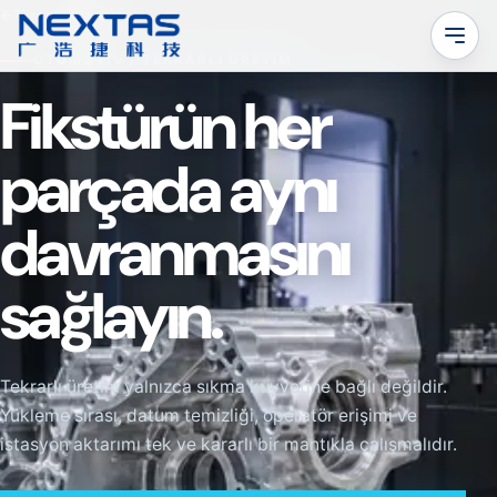
←
Tüm uygulamalar
OTOMOTIV / TEKRARLI ÜRETIM
Fikstürün her
parçada aynı
davranmasını
sağlayın.
Tekrarlı üretim yalnızca sıkma kuvvetine bağlı değildir.
Yükleme sırası, datum temizliği, operatör erişimi ve
istasyon aktarımı tek ve kararlı bir mantıkla çalışmalıdır.