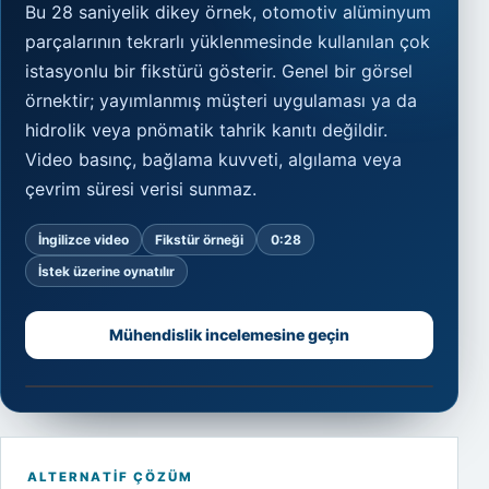
Bu 28 saniyelik dikey örnek, otomotiv alüminyum
parçalarının tekrarlı yüklenmesinde kullanılan çok
istasyonlu bir fikstürü gösterir. Genel bir görsel
örnektir; yayımlanmış müşteri uygulaması ya da
hidrolik veya pnömatik tahrik kanıtı değildir.
Video basınç, bağlama kuvveti, algılama veya
çevrim süresi verisi sunmaz.
İngilizce video
Fikstür örneği
0:28
İstek üzerine oynatılır
Mühendislik incelemesine geçin
Fikstür örneğini izleyin
0:28
Otomotiv alüminyum parçaları için çok istasyonlu fikstü
ALTERNATIF ÇÖZÜM