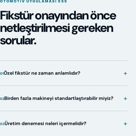
OTOMOTIV UYGULAMASI SSS
Fikstür onayından önce
netleştirilmesi gereken
sorular.
+
Özel fikstür ne zaman anlamlıdır?
01
+
Birden fazla makineyi standartlaştırabilir miyiz?
02
+
Üretim denemesi neleri içermelidir?
03