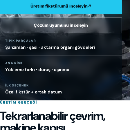
Üretim fikstürümü inceleyin
↗
Çözüm uyumunu inceleyin
TIPIK PARÇALAR
Şanzıman · şasi · aktarma organı gövdeleri
ANA RISK
Yükleme farkı · duruş · aşınma
İLK SEÇENEK
Özel fikstür + ortak datum
ÜRETIM GERÇEĞI
Tekrarlanabilir çevrim,
makine kapısı