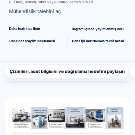
Enerji, sensör, robot veya kontrol gereksinimleri
Mühendislik talebini aç
Karşılaştırmadan mühendisliğe daha net bir yol
Daha hızlı kısa liste
Bağlam içinde yayımlanmış veri
Daha net arayüz incelemesi
Daha iyi hazırlanmış teklif talebi
Çizimleri, adet bilgisini ve doğrulama hedefini paylaşın