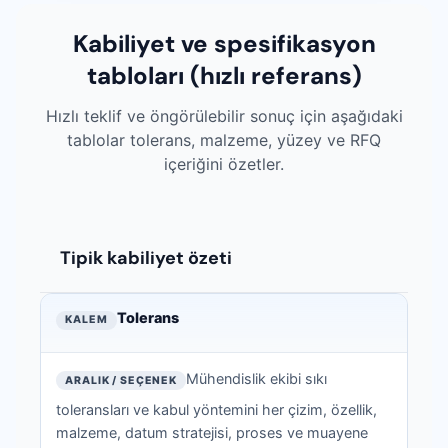
Kabiliyet ve spesifikasyon
tabloları (hızlı referans)
Hızlı teklif ve öngörülebilir sonuç için aşağıdaki
tablolar tolerans, malzeme, yüzey ve RFQ
içeriğini özetler.
Tipik kabiliyet özeti
Tipik kabiliyet özeti — teknik veriler
KALEM
Tolerans
ARALIK / SEÇENEK
Mühendislik ekibi sıkı
NOT
toleransları ve kabul yöntemini her çizim, özellik,
malzeme, datum stratejisi, proses ve muayene