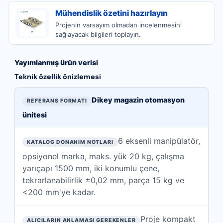
Mühendislik özetini hazırlayın
Projenin varsayım olmadan incelenmesini
sağlayacak bilgileri toplayın.
Yayımlanmış ürün verisi
Teknik özellik önizlemesi
Bu sayfada yayımlanan teknik özelliklerin önizlemesi
REFERANS FORMATI
Dikey magazin otomasyon
ünitesi
KATALOG DONANIM NOTLARI
ALICILARIN ANLAMASI GEREKENLER
6 eksenli manipülatör,
opsiyonel marka, maks. yük 20 kg, çalışma
yarıçapı 1500 mm, iki konumlu çene,
tekrarlanabilirlik ±0,02 mm, parça 15 kg ve
<200 mm'ye kadar.
Proje kompakt