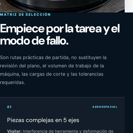
MATRIZ DE SELECCIÓN
Empiece por la tarea y el
modo de fallo.
DETALLE DE LA INTERFAZ DEL UTILLAJE
Localizar · amarrar · verificar · transferir
Son rutas prácticas de partida, no sustituyen la
revisión del plano, el volumen de trabajo de la
máquina, las cargas de corte y las tolerancias
requeridas.
01
AEROESPACIAL
Piezas complejas en 5 ejes
Vigilar:
Interferencia de herramienta y deformación de