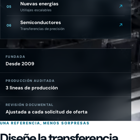
Nuevas energías
↗
05
Utillajes escalables
Semiconductores
↗
06
Transferencias de precisión
FUNDADA
Desde 2009
PRODUCCIÓN AUDITADA
3 líneas de producción
REVISIÓN DOCUMENTAL
Ajustada a cada solicitud de oferta
UNA REFERENCIA, MENOS SORPRESAS
Diseñe la transferencia