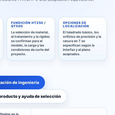
FUNDICIÓN HT250 /
OPCIONES DE
QT500
LOCALIZACIÓN
La selección de material,
El taladrado básico, los
el tratamiento y la rigidez
orificios de precisión y la
se confirman para el
ranura en T se
modelo, la carga y las
especifican según la
condiciones de corte del
interfaz y el plano
proyecto.
aceptados.
ación de ingeniería
 producto y ayuda de selección
inidos en la