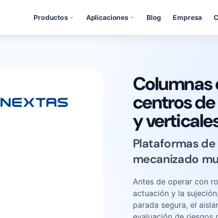
Productos
Aplicaciones
Blog
Empresa
C
Columnas d
centros de
y verticale
Plataformas de 
mecanizado mult
Antes de operar con rob
actuación y la sujeción
parada segura, el aisla
evaluación de riesgos 