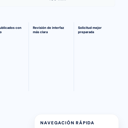
paración a ingeniería
ublicados con
Revisión de interfaz
Solicitud mejor
o
más clara
preparada
NAVEGACIÓN RÁPIDA