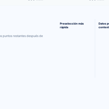
Una ruta más clara de la com
Preselección más
Datos p
rápida
context
los puntos restantes después de