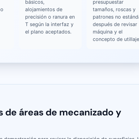
básicos,
presupuestar
lo
alojamientos de
tamaños, roscas y
precisión o ranura en
patrones no estánd
T según la interfaz y
después de revisar 
el plano aceptados.
máquina y el
concepto de utillaje
es de áreas de mecanizado y
 demostración para revisar la disposición de superficies, 