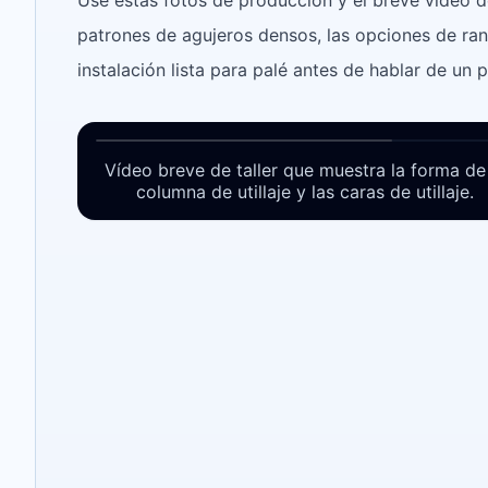
patrones de agujeros densos, las opciones de ranu
instalación lista para palé antes de hablar de un p
Ver vídeo
0:30
Un vídeo de NEXTAS en inglés muestra la aplica
Vídeo breve de taller que muestra la forma de
columna de utillaje y las caras de utillaje.