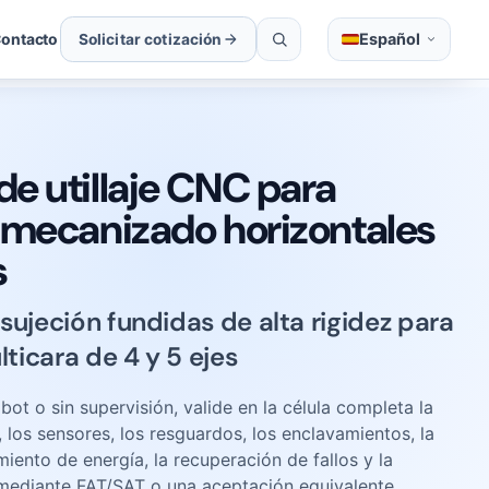
Español
ontacto
Solicitar cotización
e utillaje CNC para
 mecanizado horizontales
s
sujeción fundidas de alta rigidez para
icara de 4 y 5 ejes
ot o sin supervisión, valide en la célula completa la
, los sensores, los resguardos, los enclavamientos, la
miento de energía, la recuperación de fallos y la
mediante FAT/SAT o una aceptación equivalente.