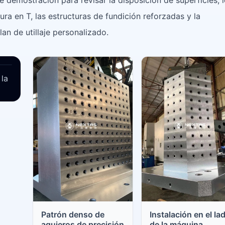
ra en T, las estructuras de fundición reforzadas y la
lan de utillaje personalizado.
ción y el flujo de trabajo descritos en esta página. La se
 la
Patrón denso de
Instalación en el la
agujeros de precisión
de la máquina