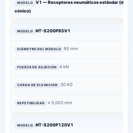
MODELO
V1 — Receptores neumáticos estándar (desblo
cónico)
DIÁMETRO
DEL MÓDULO
NT-S200P85V1
FUERZA DE
SUJECIÓN
85 mm
CARGA DE
ELEVACIÓN
4 kN
REPETIBILIDA
D
30 KG
≤ 0,003 mm
NT-S200P120V1