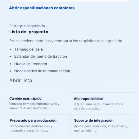
Abrir especificaciones completas
Entrega a ingeniería
Lista del proyecto
Preseleccione módulos y comparta los requisitos con ingeniería.
Tamaño del palé
Estándar del perno de tracción
Huella del receptor
Necesidades de automatización
Abrir lista
Una ruta más clara de la comparación a ingeniería
Cambio más rápido
Alta repetibilidad
Reduzca tiempos improductivos y
≤ 0,003 mm para un mecanizado
aumente el uso del husillo.
estable y preciso.
Preparado para producción
Soporte de integración
Componentes endurecidos y
Ayuda para selección, integración y
neumática documentada.
mantenimiento.