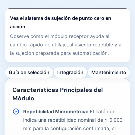
Ver vídeo
0:20
Un vídeo de NEXTAS en inglés muestra la aplicación y el
Vea el sistema de sujeción de punto cero en
acción
Observe cómo el módulo receptor ayuda al
cambio rápido de utillaje, al asiento repetible y a
la sujeción preparada para automatización.
Ir directamente a las tablas de selección, integración y 
Guía de selección
Integración
Mantenimiento
Características Principales del
Módulo
Repetibilidad Micrométrica:
El catálogo
indica una repetibilidad nominal de ≤ 0,003
mm para la configuración confirmada; el