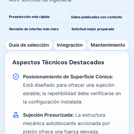
Una ruta más clara de la comparación a ingeniería
Preselección más rápida
Datos publicados con contexto
Revisión de interfaz más clara
Solicitud mejor preparada
Ir a las tablas de Selección / Integración / Mantenimiento
Guía de selección
Integración
Mantenimiento
Aspectos Técnicos Destacados
Posicionamiento de Superficie Cónica:
Está diseñado para ofrecer una sujeción
estable; la repetibilidad debe verificarse en
la configuración instalada.
Sujeción Presurizada:
La estructura
mecánica autoblocante accionada por
pistón ofrece una fuerza elevada.