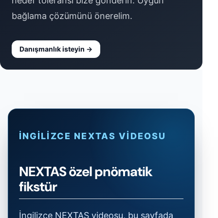
hedef toleransı bize gönderin. Uygun
bağlama çözümünü önerelim.
Danışmanlık isteyin →
İNGILIZCE NEXTAS VIDEOSU
NEXTAS özel pnömatik
fikstür
İngilizce NEXTAS videosu, bu sayfada