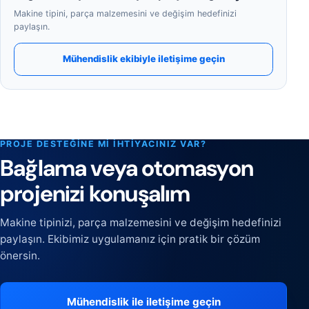
Makine tipini, parça malzemesini ve değişim hedefinizi
paylaşın.
Mühendislik ekibiyle iletişime geçin
PROJE DESTEĞINE MI IHTIYACINIZ VAR?
Bağlama veya otomasyon
projenizi konuşalım
Makine tipinizi, parça malzemesini ve değişim hedefinizi
paylaşın. Ekibimiz uygulamanız için pratik bir çözüm
önersin.
Mühendislik ile iletişime geçin