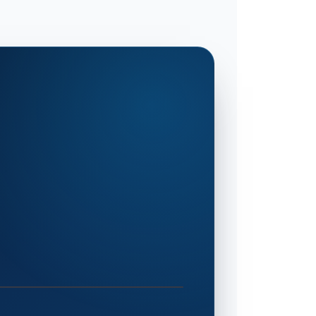
0:28
EXTAS en anglais présente l’application et le déroul