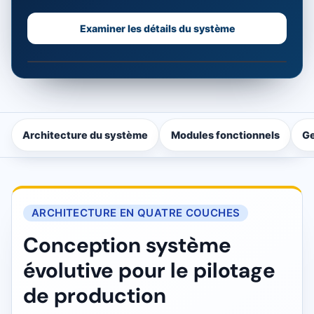
Examiner les détails du système
Voir la présentation du système
0:45
Présentation de NEXTAS FMS en anglais montrant les m
Architecture du système
Modules fonctionnels
Ge
ARCHITECTURE EN QUATRE COUCHES
Conception système
évolutive pour le pilotage
de production