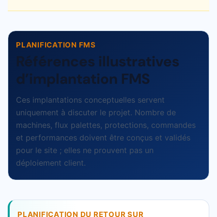
PLANIFICATION FMS
Références illustratives
d’implantation FMS
Ces implantations conceptuelles servent
uniquement à discuter le projet. Nombre de
machines, flux palettes, protections, commandes
et performances doivent être conçus et validés
pour le site ; elles ne prouvent pas un
déploiement client.
PLANIFICATION DU RETOUR SUR