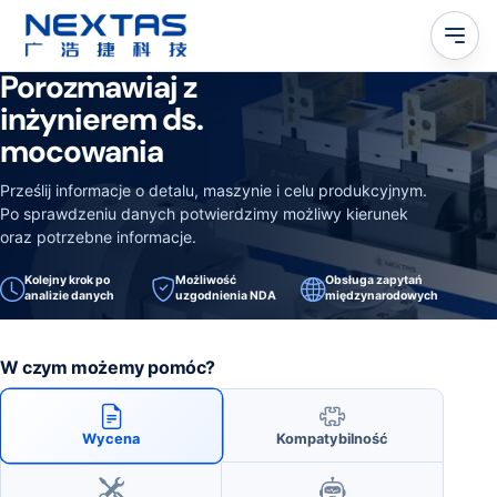
Porozmawiaj z
inżynierem ds.
mocowania
Prześlij informacje o detalu, maszynie i celu produkcyjnym.
Po sprawdzeniu danych potwierdzimy możliwy kierunek
oraz potrzebne informacje.
Kolejny krok po
Możliwość
Obsługa zapytań
analizie danych
uzgodnienia NDA
międzynarodowych
W czym możemy pomóc?
Wycena
Kompatybilność