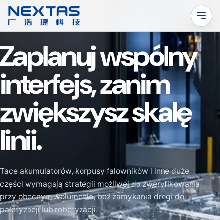
←
Wszystkie aplikacje
NOWA ENERGIA / SKALOWALNE PRZYRZĄDY
Zaplanuj wspólny
interfejs, zanim
zwiększysz skalę
linii.
Tace akumulatorów, korpusy falowników i inne duże
części wymagają strategii możliwej do zweryfikowania
przy obecnym wolumenie, bez zamykania drogi do
paletyzacji lub robotyzacji.