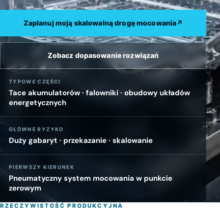
Zaplanuj moją skalowalną drogę mocowania
↗
Zobacz dopasowanie rozwiązań
TYPOWE CZĘŚCI
Tace akumulatorów · falowniki · obudowy układów
energetycznych
GŁÓWNE RYZYKO
Duży gabaryt · przekazanie · skalowanie
PIERWSZY KIERUNEK
Pneumatyczny system mocowania w punkcie
zerowym
RZECZYWISTOŚĆ PRODUKCYJNA