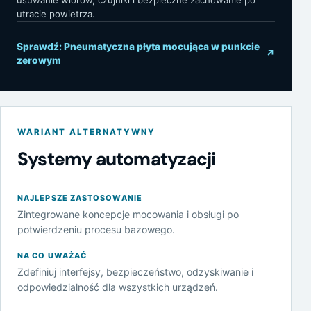
usuwanie wiórów, czujniki i bezpieczne zachowanie po
utracie powietrza.
Sprawdź: Pneumatyczna płyta mocująca w punkcie
↗
zerowym
WARIANT ALTERNATYWNY
Systemy automatyzacji
NAJLEPSZE ZASTOSOWANIE
Zintegrowane koncepcje mocowania i obsługi po
potwierdzeniu procesu bazowego.
NA CO UWAŻAĆ
Zdefiniuj interfejsy, bezpieczeństwo, odzyskiwanie i
odpowiedzialność dla wszystkich urządzeń.