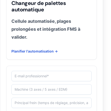
Changeur de palettes
automatique
Cellule automatisée, plages
prolongées et intégration FMS à
valider.
Planifier l'automatisation →
E-mail professionnel*
Machine (3 axes / 5 axes / EDM)
Principal frein (temps de réglage, précision, automati