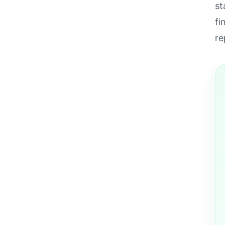
st
fi
re