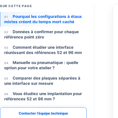
SUR CETTE PAGE
Pourquoi les configurations à étaux
01
mixtes créent du temps mort caché
Données à confirmer pour chaque
02
référence point zéro
Comment étudier une interface
03
réunissant des références 52 et 96 mm
Manuelle ou pneumatique : quelle
04
option pour votre atelier ?
Comparer des plaques séparées à
05
une interface sur mesure
Vous étudiez une implantation pour
06
références 52 et 96 mm ?
ASSISTANCE PROJET
Parlons de votre projet de bridage ou d’automatisation
Indiquez le type de machine, le matériau de la pièce et votre objectif de c
Contacter l’équipe technique