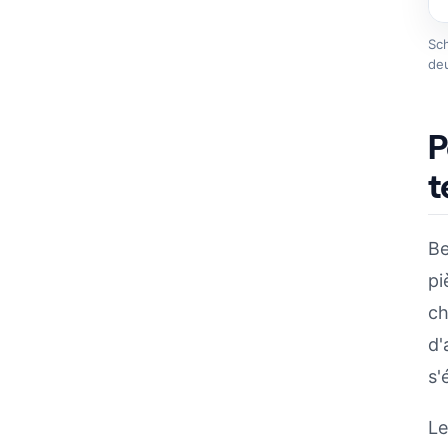
Sch
deu
P
t
Be
pi
ch
d'
s'
Le