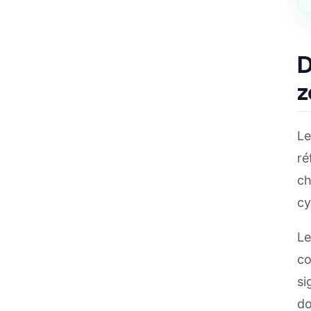
D
z
Le
ré
ch
cy
Le
co
si
do