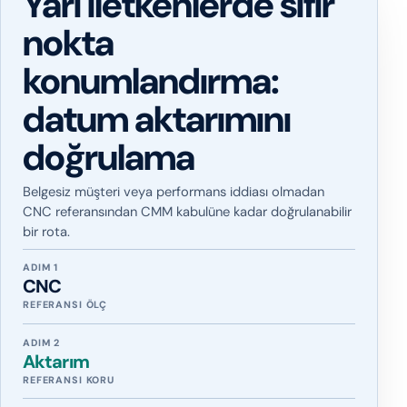
Yarı iletkenlerde sıfır
nokta
konumlandırma:
datum aktarımını
doğrulama
Belgesiz müşteri veya performans iddiası olmadan
CNC referansından CMM kabulüne kadar doğrulanabilir
bir rota.
ADIM 1
CNC
REFERANSI ÖLÇ
ADIM 2
Aktarım
REFERANSI KORU