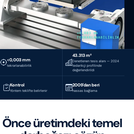
<0,003 mm
TEKRARLANABİLİRLİK
43.313 m²
<0,003 mm
Denetlenen tesis alanı — 2024
tekrarlanabilirlik
tedarikçi profilinde
değerlendirildi
Kontrol
2009'dan beri
Yöntem teklifte belirlenir
hassas bağlama
Önce üretimdeki temel