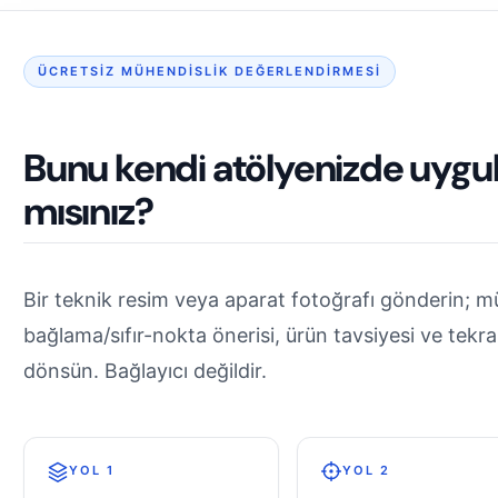
ÜCRETSIZ MÜHENDISLIK DEĞERLENDIRMESI
Bunu kendi atölyenizde uygu
mısınız?
Bir teknik resim veya aparat fotoğrafı gönderin; mü
bağlama/sıfır-nokta önerisi, ürün tavsiyesi ve tekrar
dönsün. Bağlayıcı değildir.
YOL 1
YOL 2