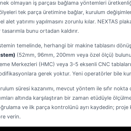
nek olmayan iş parçası bağlama yöntemleri üretkenliği 
ölyeleri tek parça üretimine bağlar, kurulum değişimle
el alet yatırımı yapılmasını zorunlu kılar. NEXTAS pla
r tasarımla bunu ortadan kaldırır.
stemin temelinde, herhangi bir makine tablasını dönü
ystem)
(52mm, 96mm, 200mm veya özel ölçü) bulunur.
leme Merkezleri (HMC) veya 3-5 eksenli CNC tablala
difikasyonlara gerek yoktur. Yeni operatörler bile kur
rulum süresi kazanımı, mevcut yöntem ile sıfır nokta d
ımları altında karşılaştıran bir zaman etüdüyle ölçülme
ğrulama ve ilk parça kontrolünü ayrı kaydedin; proje
re verin.