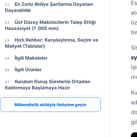
Es
En Zorlu Atölye Şartlarına Dayanan
02
Dayanıklılık
at
Üst Düzey Makinistlerin Talep Ettiği
öz
03
Hassasiyet (?.005 mm)
bi
Hızlı Rehber: Karşılaştırma, Seçim ve
04
Maliyet (Tablolar)
Si
s
İlgili Makaleler
05
İş
İlgili Ürünler
06
mo
Kurulum Duruş Sürelerini Ortadan
07
Kaldırmaya Başlamaya Hazır
Ku
PROJE DESTEĞI
ad
Bağlama veya otomasyon projenizi görüşelim
Makine tipini, parça malzemesini ve değişim hedefinizi paylaşın.
Mühendislik ekibiyle iletişime geçin
do
gö