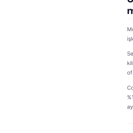
Mo
iş
Se
ki
of
Co
%1
ay