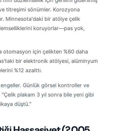
 mm düzlemsellik için gerilimi giderilmiş
r ve titreşimi sönümler. Korozyona
r. Minnesota'daki bir atölye çelik
üzlemselliklerini koruyorlar—pas yok,
eya otomasyon için çelikten %60 daha
as'taki bir elektronik atölyesi, alüminyum
erini %12 azalttı.
engeller. Günlük görsel kontroller ve
"Çelik plakam 3 yıl sonra bile yeni gibi
kikaya düştü."
tiği Hassasiyet (?.005