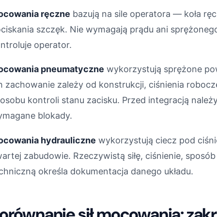
ocowania ręczne
bazują na sile operatora — koła ręc
ciskania szczęk. Nie wymagają prądu ani sprężonego
ntroluje operator.
ocowania pneumatyczne
wykorzystują sprężone po
h zachowanie zależy od konstrukcji, ciśnienia roboc
osobu kontroli stanu zacisku. Przed integracją należ
magane blokady.
cowania hydrauliczne
wykorzystują ciecz pod ciśn
artej zabudowie. Rzeczywistą siłę, ciśnienie, sposób
chniczną określa dokumentacja danego układu.
orównanie sił mocowania: zakre