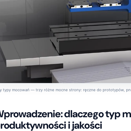
y typy mocowań — trzy różne mocne strony: ręczne do prototypów, pneu
prowadzenie: dlaczego typ m
roduktywności i jakości