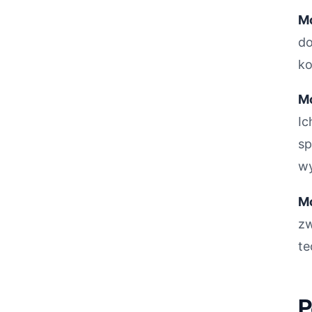
M
do
ko
M
Ic
sp
wy
Mo
zw
te
P