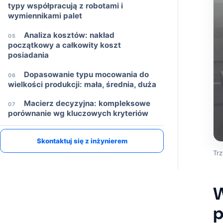
typy współpracują z robotami i
wymiennikami palet
Analiza kosztów: nakład
05
początkowy a całkowity koszt
posiadania
Dopasowanie typu mocowania do
06
wielkości produkcji: mała, średnia, duża
Macierz decyzyjna: kompleksowe
07
porównanie wg kluczowych kryteriów
WSPARCIE PROJEKTU
Omów projekt mocowania lub automatyzacji
Podaj typ maszyny, materiał detalu i docelowy czas przezbrojenia.
Skontaktuj się z inżynierem
Trz
W
p