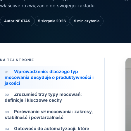
właściwe rozwiązanie do swojego zakładu.
Autor:
NEXTAS
5 sierpnia 2026
9 min czytania
NA TEJ STRONIE
Wprowadzenie: dlaczego typ
01
mocowania decyduje o produktywności i
jakości
Zrozumieć trzy typy mocowań:
02
definicje i kluczowe cechy
Porównanie sił mocowania: zakresy,
03
stabilność i powtarzalność
Gotowość do automatyzacji: które
04