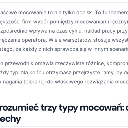
aściwe mocowanie to nie tylko docisk. To fundament
ększości firm wybór pomiędzy mocowaniami ręcznym
zpośrednio wpływa na czas cyklu, nakład pracy przy
ęczenie operatora. Wiele warsztatów stosuje wszyst
atego, że każdy z nich sprawdza się w innym scenar
n przewodnik omawia rzeczywiste różnice, kompromi
żdy typ. Na końcu otrzymasz przejrzyste ramy, by d
magania tolerancji do właściwego rozwiązania moc
rozumieć trzy typy mocowań: d
echy