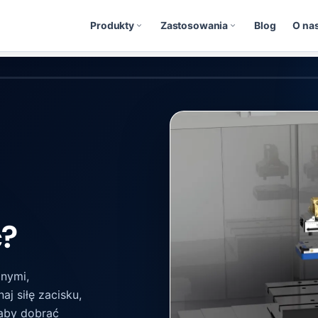
Produkty
Zastosowania
Blog
O na
ć?
nymi,
j siłę zacisku,
 aby dobrać