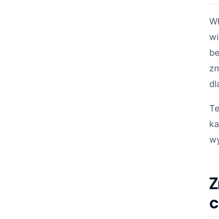
Wł
wi
be
zm
dl
Te
ka
wy
Z
c