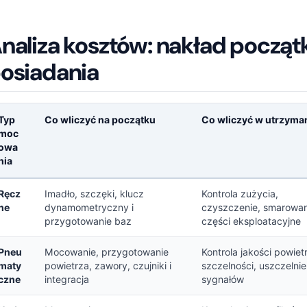
naliza kosztów: nakład począt
osiadania
Typ
Co wliczyć na początku
Co wliczyć w utrzyma
moc
owa
nia
aliza kosztów: nakład początkowy a całkowity koszt posiadania
Ręcz
Imadło, szczęki, klucz
Kontrola zużycia,
ne
dynamometryczny i
czyszczenie, smarowani
przygotowanie baz
części eksploatacyjne
Pneu
Mocowanie, przygotowanie
Kontrola jakości powiet
maty
powietrza, zawory, czujniki i
szczelności, uszczelnie
czne
integracja
sygnałów