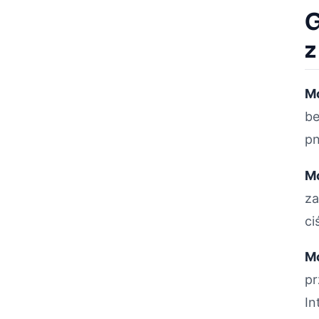
G
z
Mo
be
pn
M
za
ci
Mo
pr
In