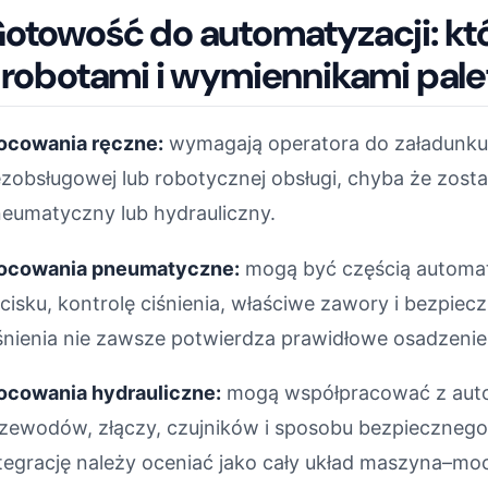
otowość do automatyzacji: kt
 robotami i wymiennikami pale
cowania ręczne:
wymagają operatora do załadunku i
zobsługowej lub robotycznej obsługi, chyba że zos
eumatyczny lub hydrauliczny.
ocowania pneumatyczne:
mogą być częścią automaty
cisku, kontrolę ciśnienia, właściwe zawory i bezpiec
śnienia nie zawsze potwierdza prawidłowe osadzenie 
cowania hydrauliczne:
mogą współpracować z auto
zewodów, złączy, czujników i sposobu bezpiecznego 
tegrację należy oceniać jako cały układ maszyna–m