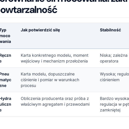
owtarzalność
Typ
Jak potwierdzić siłę
Stabilność
moco
wania
równanie sił mocowania: zakresy, stabilność i powtarzalność
Ręczn
Karta konkretnego modelu, moment
Niska; zależna
e
wejściowy i mechanizm przełożenia
operatora
Pneu
Karta modelu, dopuszczalne
Wysoka; regul
matyc
ciśnienie i pomiar w warunkach
ciśnieniem
zne
procesu
Hydra
Obliczenia producenta oraz próba z
Bardzo wysoka
uliczn
właściwym agregatem i przewodami
regulacja w pętl
e
zamkniętej