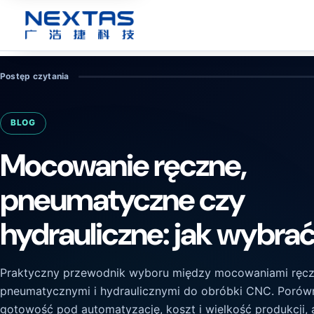
Postęp czytania
BLOG
Mocowanie ręczne,
pneumatyczne czy
hydrauliczne: jak wybra
Praktyczny przewodnik wyboru między mocowaniami ręcz
pneumatycznymi i hydraulicznymi do obróbki CNC. Porówna
gotowość pod automatyzację, koszt i wielkość produkcji,