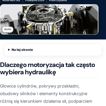
Autor:
NEXTAS
5 sierpnia 2026
4 min czytania
BLOG
Na tej stronie
Dlaczego motoryzacja tak często
wybiera hydraulikę
Głowice cylindrów, pokrywy przekładni,
obudowy silników i elementy konstrukcyjne
różnią się kierunkiem działania sił, podparciem