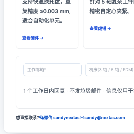
支持快速换托盘，重
针对 5 轴复杂工件
复精度 ≤0.003 mm,
精密自定心夹紧。
适合自动化单元。
查看虎钳 →
查看硬件 →
工作邮箱*
机床(3 轴 / 5 轴 / EDM)
最大瓶颈(换型时间、精度、自动化)
1 个工作日内回复 · 不发垃圾邮件 · 信息仅用
想直接联系?
微信 sandynextas
sandy@nextas.com