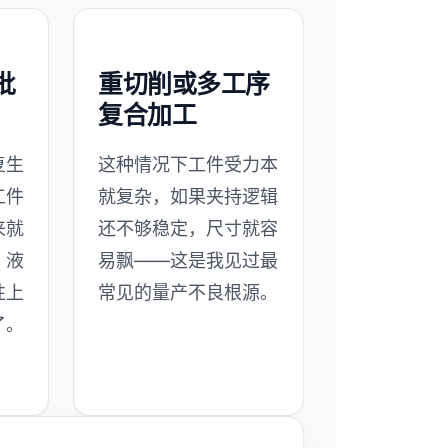
批
重切削或多工序
复合加工
复生
这种情况下工件受力本
工件
就复杂，如果夹持逻辑
来就
还不够稳定，尺寸就容
，液
易飘——这是我见过最
性上
常见的量产不良根源。
了。