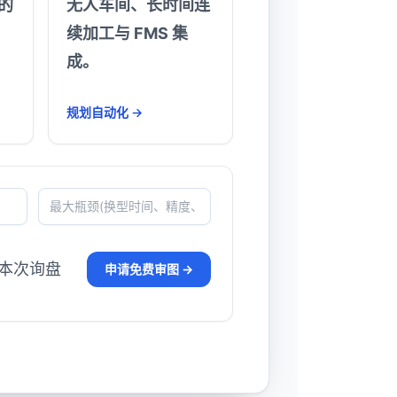
的
无人车间、长时间连
续加工与 FMS 集
成。
规划自动化 →
于本次询盘
申请免费审图 →