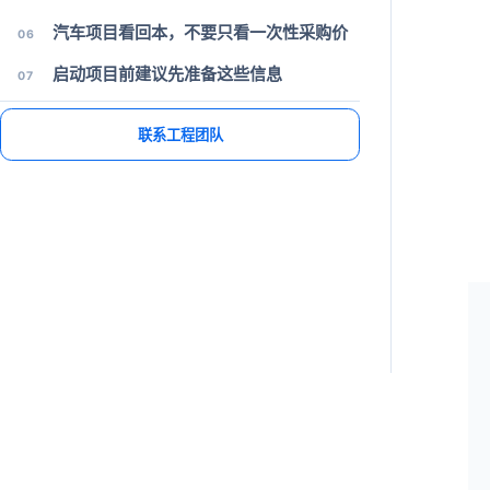
汽车项目看回本，不要只看一次性采购价
06
启动项目前建议先准备这些信息
07
项目支持
讨论您的工装夹具或自动化项目
请提供机床类型、工件材料和换型目标。
联系工程团队