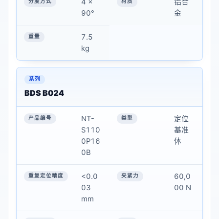
4 ×
铝合
90°
金
7.5
kg
BDS B024
NT-
定位
S110
基准
0P16
体
0B
<0.0
60,0
03
00 N
mm