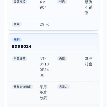
4 ×
硬质
90°
不锈
钢
29 kg
BDS B024
NT-
基准
S110
托盘
0P24
0B
采用
—
基准
分度