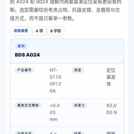
把 A024 和 B024 理解为两套紧凑定位家族更容易判
断。选型需要综合考虑占地、托盘支撑、总载荷与交
接方式，而不是只看单一参数。
4 项
8 字段
规格摘要
BDS 定位基准技术参数 (表 1)
系列
BDS A024
产品编号
NT-
定位
类型
S110
基准
0P12
体
重复定位精度
0A
夹紧力
<0.0
60,0
03
00 N
分度方式
mm
材质