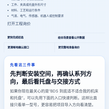
工件、夹具或托盘外形尺寸
材料、工艺和运行条件
气液、电气、传感器、机器人或控制要求
打开工程询价
从对比到工程评估的清晰路径
更快完成初选
结合场景查看公开数据
更清晰地确认接口
更完整地准备询价
先看这三件事
先判断安装空间，再确认系列方
向，最后看托盘与交接方式
如果你现在最关心的是“BDS 到底适不适合我的机床
和托盘”，可以先用下面的入口快速判断。这样比直
接只看单一型号，更容易把项目导入方向看清楚。