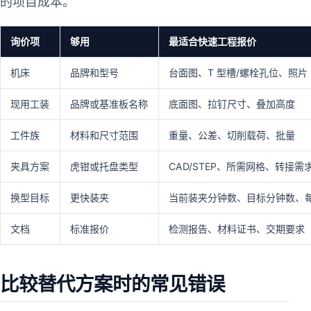
的项目成本。
询价项
够用
最适合快速工程报价
机床
品牌和型号
台面图、T 型槽/螺栓孔位、照片
现用工装
品牌或基准板名称
底面图、拉钉尺寸、叠加高度
工件族
材料和尺寸范围
重量、公差、切削载荷、批量
夹具方案
虎钳或托盘类型
CAD/STEP、所需网格、转接需
换型目标
更快装夹
当前装夹分钟数、目标分钟数、
文档
标准报价
检测报告、材料证书、交期要求
比较替代方案时的常见错误