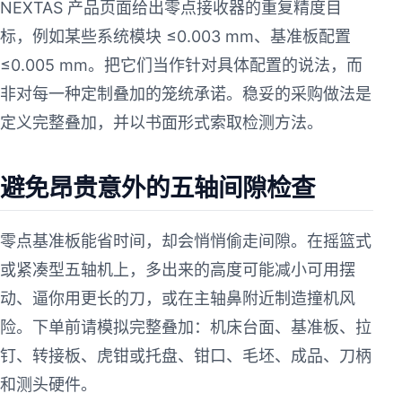
NEXTAS 产品页面给出零点接收器的重复精度目
标，例如某些系统模块 ≤0.003 mm、基准板配置
≤0.005 mm。把它们当作针对具体配置的说法，而
非对每一种定制叠加的笼统承诺。稳妥的采购做法是
定义完整叠加，并以书面形式索取检测方法。
避免昂贵意外的五轴间隙检查
零点基准板能省时间，却会悄悄偷走间隙。在摇篮式
或紧凑型五轴机上，多出来的高度可能减小可用摆
动、逼你用更长的刀，或在主轴鼻附近制造撞机风
险。下单前请模拟完整叠加：机床台面、基准板、拉
钉、转接板、虎钳或托盘、钳口、毛坯、成品、刀柄
和测头硬件。