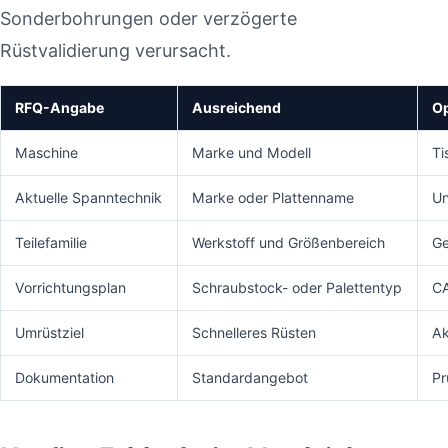
Sonderbohrungen oder verzögerte
Rüstvalidierung verursacht.
RFQ-Angabe
Ausreichend
Op
Maschine
Marke und Modell
Ti
Aktuelle Spanntechnik
Marke oder Plattenname
Un
Teilefamilie
Werkstoff und Größenbereich
Ge
Vorrichtungsplan
Schraubstock- oder Palettentyp
CA
Umrüstziel
Schnelleres Rüsten
Ak
Dokumentation
Standardangebot
Pr