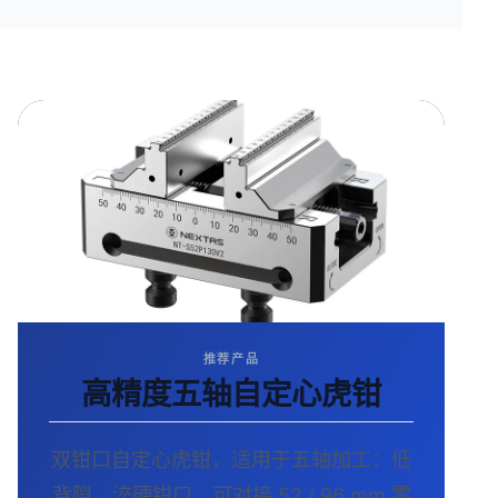
推荐产品
高精度五轴自定心虎钳
双钳口自定心虎钳，适用于五轴加工：低
背隙、淬硬钳口、可对接 52 / 96 mm 零