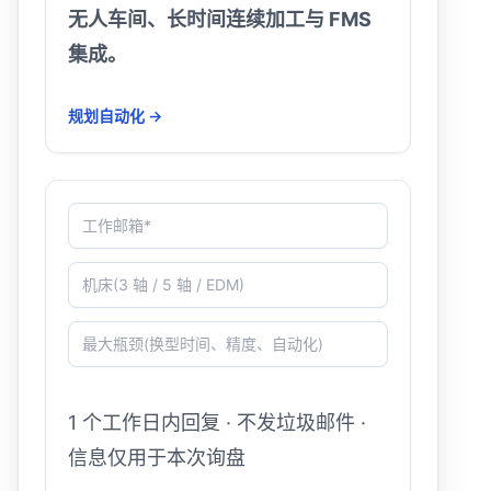
无人车间、长时间连续加工与 FMS
集成。
规划自动化 →
工作邮箱*
机床(3 轴 / 5 轴 / EDM)
最大瓶颈(换型时间、精度、自动化)
1 个工作日内回复 · 不发垃圾邮件 ·
信息仅用于本次询盘