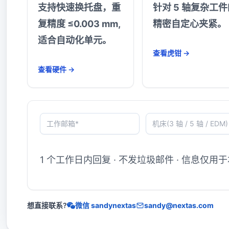
支持快速换托盘，重
针对 5 轴复杂工件
复精度 ≤0.003 mm,
精密自定心夹紧。
适合自动化单元。
查看虎钳 →
查看硬件 →
工作邮箱*
机床(3 轴 / 5 轴 / EDM)
最大瓶颈(换型时间、精度、自动化)
1 个工作日内回复 · 不发垃圾邮件 · 信息仅用
想直接联系?
微信 sandynextas
sandy@nextas.com