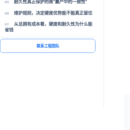
耐久性真正保护的是“量产中的一致性”
05
维护规则，决定硬度优势能不能真正留住
06
从总拥有成本看，硬度和耐久性为什么能
07
省钱
项目支持
讨论您的工装夹具或自动化项目
请提供机床类型、工件材料和换型目标。
联系工程团队