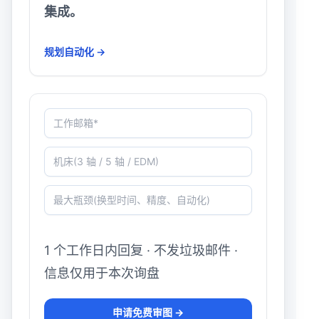
集成。
规划自动化 →
工作邮箱*
机床(3 轴 / 5 轴 / EDM)
最大瓶颈(换型时间、精度、自动化)
1 个工作日内回复 · 不发垃圾邮件 ·
信息仅用于本次询盘
申请免费审图 →