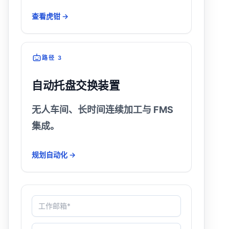
查看虎钳 →
路径 3
自动托盘交换装置
无人车间、长时间连续加工与 FMS
集成。
规划自动化 →
工作邮箱*
机床(3 轴 / 5 轴 / EDM)
最大瓶颈(换型时间、精度、自动化)