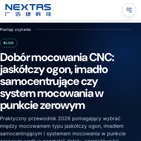
Postęp czytania
BLOG
Dobór mocowania CNC:
jaskółczy ogon, imadło
samocentrujące czy
system mocowania w
punkcie zerowym
Praktyczny przewodnik 2026 pomagający wybrać
między mocowaniem typu jaskółczy ogon, imadłem
samocentrującym i systemem mocowania w punkcie