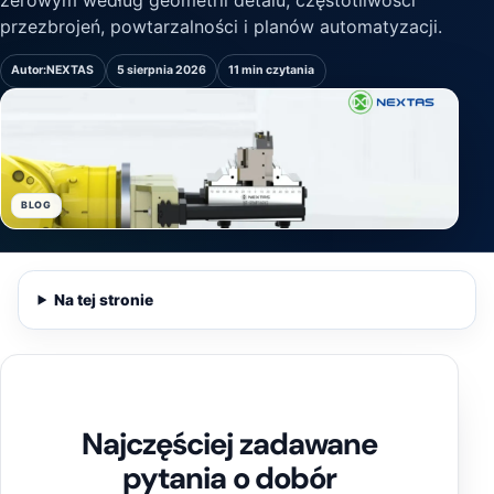
zerowym według geometrii detalu, częstotliwości
przezbrojeń, powtarzalności i planów automatyzacji.
Autor:
NEXTAS
5 sierpnia 2026
11 min czytania
BLOG
Na tej stronie
Najczęściej zadawane
pytania o dobór