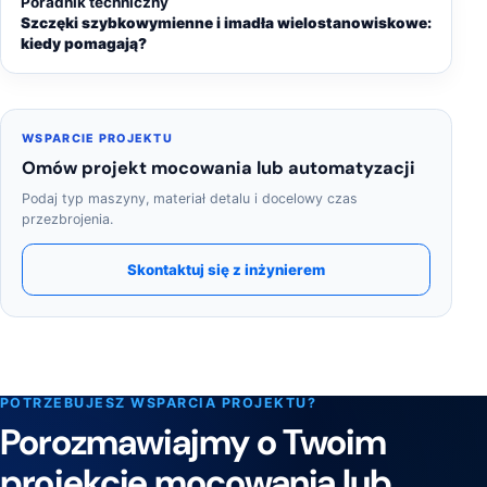
Poradnik techniczny
Szczęki szybkowymienne i imadła wielostanowiskowe:
kiedy pomagają?
WSPARCIE PROJEKTU
Omów projekt mocowania lub automatyzacji
Podaj typ maszyny, materiał detalu i docelowy czas
przezbrojenia.
Skontaktuj się z inżynierem
POTRZEBUJESZ WSPARCIA PROJEKTU?
Porozmawiajmy o Twoim
projekcie mocowania lub