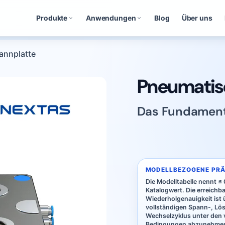
Produkte
Anwendungen
Blog
Über uns
annplatte
Pneumatis
Das Fundament
MODELLBEZOGENE PRÄ
Die Modelltabelle nennt ≤
Katalogwert. Die erreichb
Wiederholgenauigkeit ist 
vollständigen Spann-, Lö
Wechselzyklus unter den 
Bedingungen abzunehme