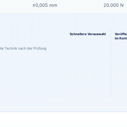
≤0,005 mm
20.000 N
Ein klarerer Weg vom Vergleic
Schnellere Vorauswahl
Veröffe
im Kont
die Technik nach der Prüfung
pringen.