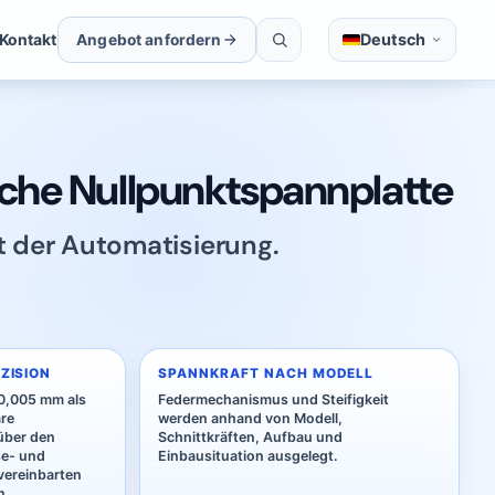
Deutsch
Kontakt
Angebot anfordern
che Nullpunktspannplatte
 der Automatisierung.
ZISION
SPANNKRAFT NACH MODELL
 0,005 mm als
Federmechanismus und Steifigkeit
are
werden anhand von Modell,
über den
Schnittkräften, Aufbau und
se- und
Einbausituation ausgelegt.
vereinbarten
n.