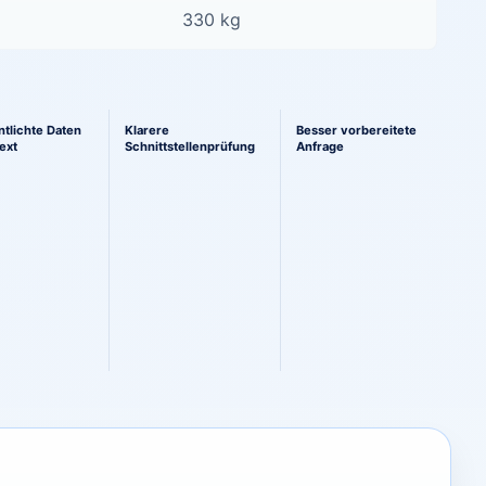
330 kg
h zur Technik
ntlichte Daten
Klarere
Besser vorbereitete
ext
Schnittstellenprüfung
Anfrage